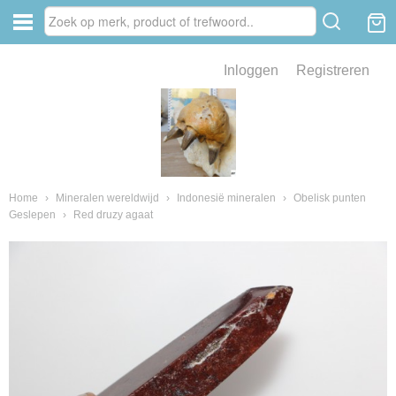
Inloggen
Registreren
ve zin .
eld van fossielen en mineralen
ssielen en mineralen
Home
›
Mineralen wereldwijd
›
Indonesië mineralen
›
Obelisk punten
Geslepen
›
Red druzy agaat
ienkaken