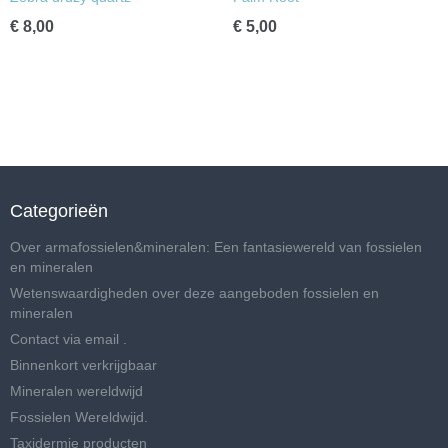
€ 8,00
€ 5,00
Categorieën
Over armafossielen&mineralen: Een fantasiewereld van fossielen
en mineralen
Wetenswaardigheden over deze aangeboden fossielen en
mineralen
Contact via email .
Binnenkort verkrijgbaar
Mineralen wereldwijd
Fossielen Wereldwijd.
Taxidermie producten