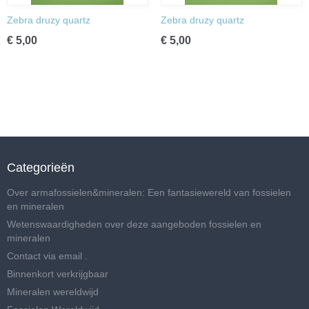
Zebra druzy quartz
Zebra druzy quartz
€ 5,00
€ 5,00
Categorieën
Over armafossielen&mineralen: Een fantasiewereld van fossielen
en mineralen
Wetenswaardigheden over deze aangeboden fossielen en
mineralen
Contact via email .
Binnenkort verkrijgbaar
Mineralen wereldwijd