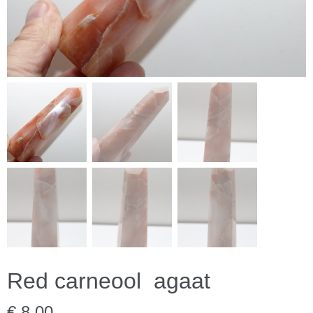
Red carneool agaat
€ 8,00