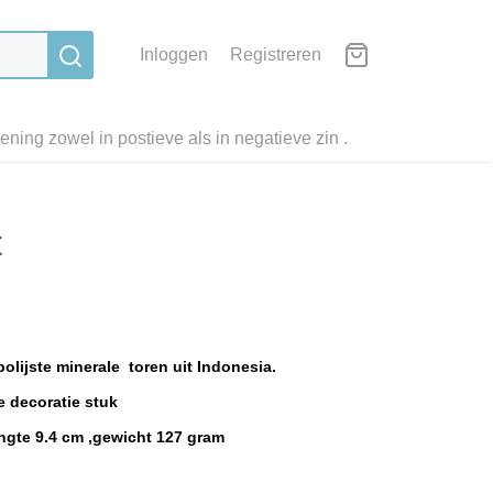
Inloggen
Registreren
ning zowel in postieve als in negatieve zin .
t
lijste minerale toren uit Indonesia.
e decoratie stuk
ngte 9.4 cm ,gewicht 127 gram