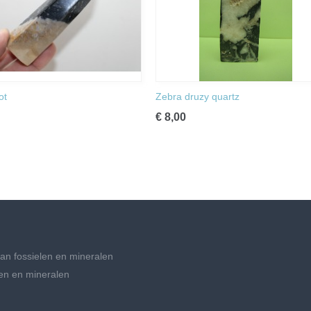
ot
Zebra druzy quartz
€ 8,00
an fossielen en mineralen
en en mineralen