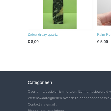
Zebra druzy quartz
Palm Ro
€ 8,00
€ 5,00
Categorieën
Over armafossielen&mineralen: Een fantasiewereld v
Wetenswaardigheden over deze aangeboden fossiel
Contact via email .
Binnenkort verkrijgbaar