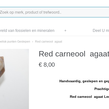
eld van fossielen en mineralen
+
Deel U me
elisk punten Geslepen
›
Red carneool agaat
Red carneool agaa
€ 8,00
Handvaardig, geslepen en gepo
Prachtig
Red carneool agaat Le