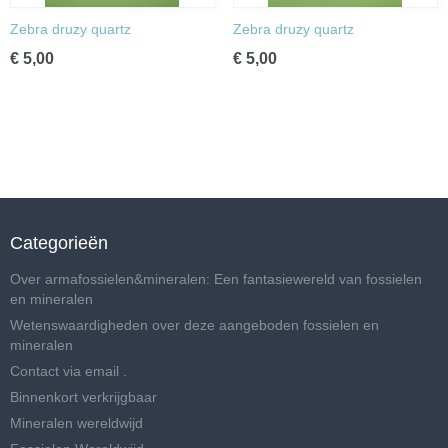
Zebra druzy quartz
Zebra druzy quartz
€ 5,00
€ 5,00
Categorieën
Over armafossielen&mineralen: Een fantasiewereld van fossielen
en mineralen
Wetenswaardigheden over deze aangeboden fossielen en
mineralen
Contact via email .
Binnenkort verkrijgbaar
Mineralen wereldwijd