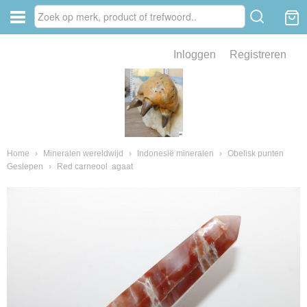
Inloggen
Registreren
ve zin .
eld van fossielen en mineralen
ssielen en mineralen
Home
›
Mineralen wereldwijd
›
Indonesië mineralen
›
Obelisk punten
Geslepen
›
Red carneool agaat
ienkaken