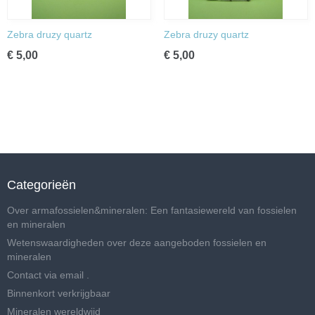
Zebra druzy quartz
Zebra druzy quartz
€ 5,00
€ 5,00
Categorieën
Over armafossielen&mineralen: Een fantasiewereld van fossielen
en mineralen
Wetenswaardigheden over deze aangeboden fossielen en
mineralen
Contact via email .
Binnenkort verkrijgbaar
Mineralen wereldwijd