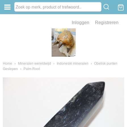
Inloggen
Registreren
ve zin .
eld van fossielen en mineralen
ssielen en mineralen
Home
›
Mineralen wereldwijd
›
Indonesië mineralen
›
Obelisk punten
Geslepen
›
Palm Root
ienkaken