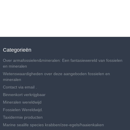
Categorieën
Over armafossielen&mineralen: Een fantasiewereld van fossielen
en mineralen
Wetenswaardigheden over deze aangeboden fossielen en
mineralen
Contact via email .
Binnenkort verkrijgbaar
Mineralen wereldwijd
Fossielen Wereldwijd.
Taxidermie producten
Marine sealife species krabben/zee-egels/haaienkaken