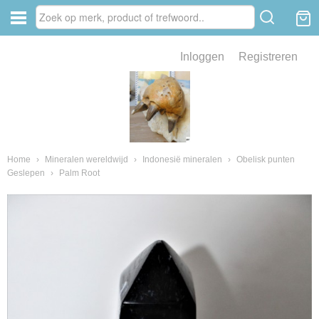
Inloggen
Registreren
ve zin .
eld van fossielen en mineralen
ssielen en mineralen
Home
›
Mineralen wereldwijd
›
Indonesië mineralen
›
Obelisk punten
Geslepen
›
Palm Root
ienkaken