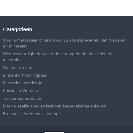
Categorieën
Over armafossielen&mineralen: Een fantasiewereld van fossielen
en mineralen
Wetenswaardigheden over deze aangeboden fossielen en
mineralen
Contact via email .
Binnenkort verkrijgbaar
Mineralen wereldwijd
Fossielen Wereldwijd.
Taxidermie producten
Marine sealife species krabben/zee-egels/haaienkaken
Brocante - Artefacten - Vintage