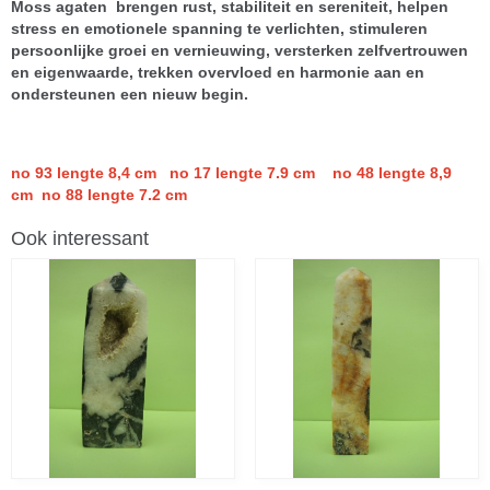
Moss agaten brengen rust, stabiliteit en sereniteit, helpen
stress en emotionele spanning te verlichten, stimuleren
persoonlijke groei en vernieuwing, versterken zelfvertrouwen
en eigenwaarde, trekken overvloed en harmonie aan en
ondersteunen een nieuw begin.
no 93 lengte 8,4 cm no 17 lengte 7.9 cm no 48 lengte 8,9
cm no 88 lengte 7.2 cm
Ook interessant