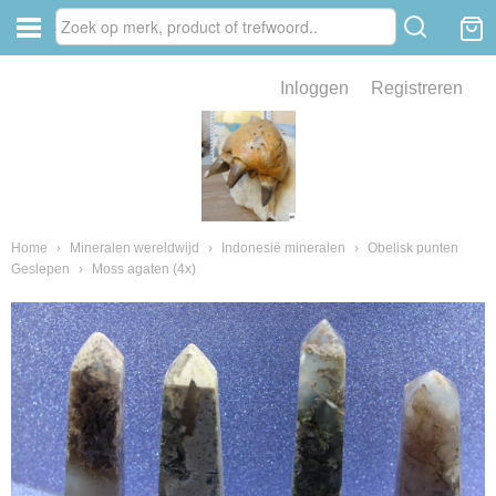
Inloggen
Registreren
ve zin .
eld van fossielen en mineralen
ssielen en mineralen
Home
›
Mineralen wereldwijd
›
Indonesië mineralen
›
Obelisk punten
Geslepen
›
Moss agaten (4x)
ienkaken