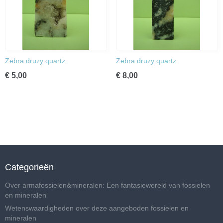
Zebra druzy quartz
Zebra druzy quartz
€ 5,00
€ 8,00
Categorieën
Over armafossielen&mineralen: Een fantasiewereld van fossielen
en mineralen
Wetenswaardigheden over deze aangeboden fossielen en
mineralen