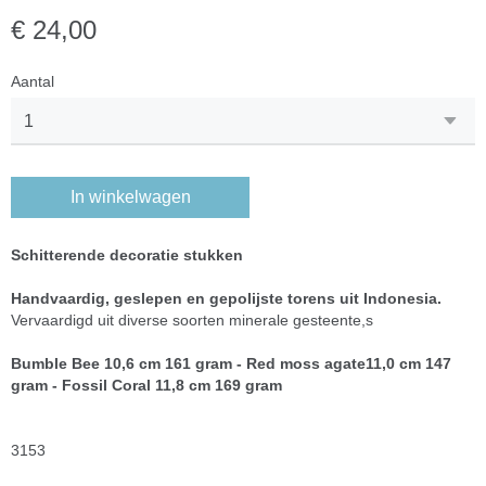
€ 24,00
Aantal
In winkelwagen
Schitterende decoratie stukken
Handvaardig, geslepen en gepolijste torens uit Indonesia.
Vervaardigd uit diverse soorten minerale gesteente,s
Bumble Bee 10,6 cm 161 gram
- Red moss agate11,0 cm 147
gram - Fossil Coral 11,8 cm 169 gram
3153