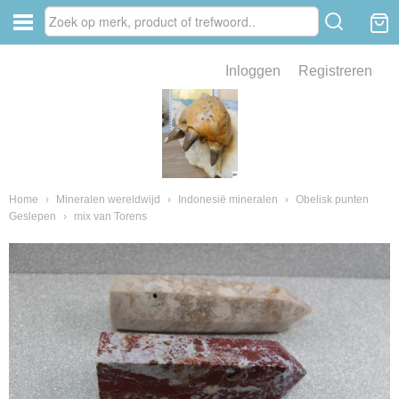
Inloggen
Registreren
ve zin .
eld van fossielen en mineralen
ssielen en mineralen
Home
›
Mineralen wereldwijd
›
Indonesië mineralen
›
Obelisk punten
Geslepen
›
mix van Torens
ienkaken