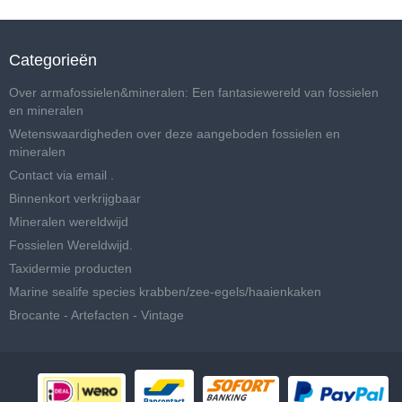
Categorieën
Over armafossielen&mineralen: Een fantasiewereld van fossielen
en mineralen
Wetenswaardigheden over deze aangeboden fossielen en
mineralen
Contact via email .
Binnenkort verkrijgbaar
Mineralen wereldwijd
Fossielen Wereldwijd.
Taxidermie producten
Marine sealife species krabben/zee-egels/haaienkaken
Brocante - Artefacten - Vintage