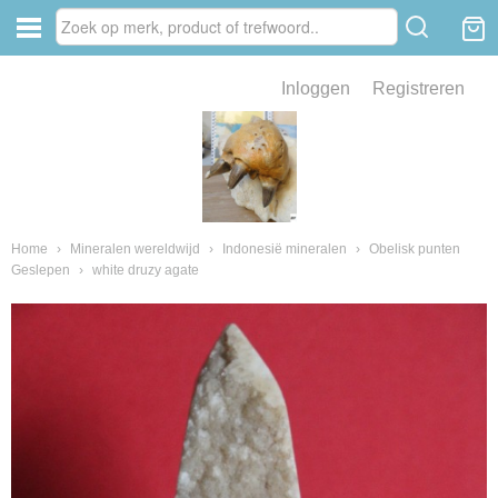
Inloggen
Registreren
ve zin .
eld van fossielen en mineralen
ssielen en mineralen
Home
›
Mineralen wereldwijd
›
Indonesië mineralen
›
Obelisk punten
Geslepen
›
white druzy agate
ienkaken