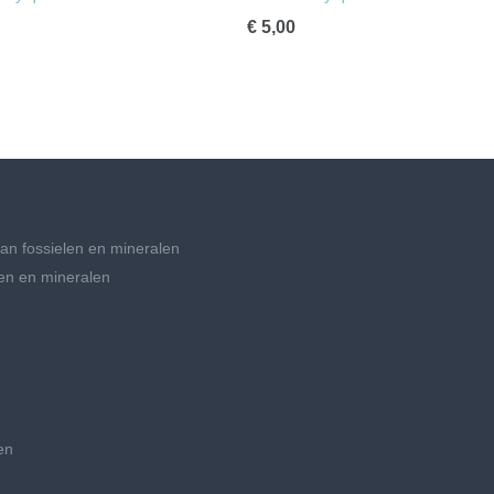
€ 5,00
an fossielen en mineralen
en en mineralen
en