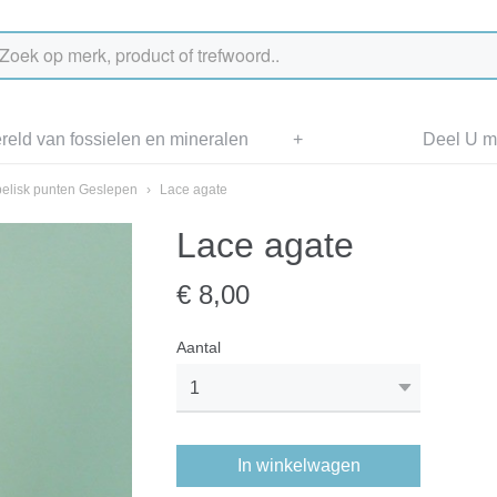
eld van fossielen en mineralen
+
Deel U me
elisk punten Geslepen
›
Lace agate
Lace agate
€ 8,00
Aantal
In winkelwagen