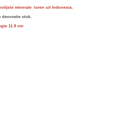
lijste minerale toren uit Indonesia.
 decoratie stuk.
te 11.9 cm