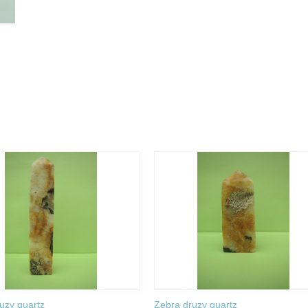
uzy quartz
Zebra druzy quartz