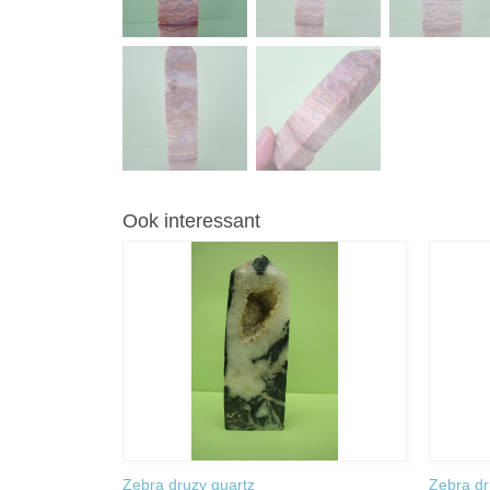
Ook interessant
Zebra druzy quartz
Zebra dr