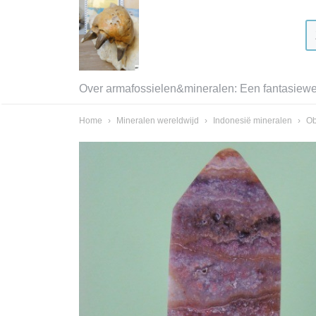
Over armafossielen&mineralen: Een fantasiewer
Home
›
Mineralen wereldwijd
›
Indonesië mineralen
›
Ob