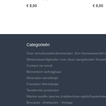
€ 8,00
€ 8,00
Categorieën
Over armafossielen&mineralen: Een fantasiewereld v
Wetenswaardigheden over deze aangeboden fossiel
Contact via email .
Binnenkort verkrijgbaar
Mineralen wereldwijd
Fossielen Wereldwijd.
Taxidermie producten
Marine sealife species krabben/zee-egels/haaienkak
Brocante - Artefacten - Vintage