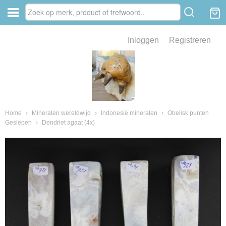
Inloggen
Registreren
ve zin .
eld van fossielen en mineralen
ssielen en mineralen
Home
›
Mineralen wereldwijd
›
Indonesië mineralen
›
Obelisk punten
Geslepen
›
Dendriet agaat (4x)
ienkaken