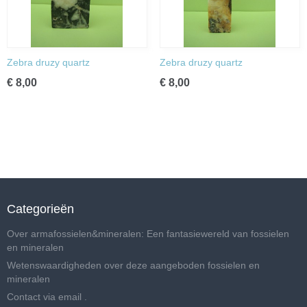
Zebra druzy quartz
Zebra druzy quartz
€ 8,00
€ 8,00
Categorieën
Over armafossielen&mineralen: Een fantasiewereld van fossielen
en mineralen
Wetenswaardigheden over deze aangeboden fossielen en
mineralen
Contact via email .