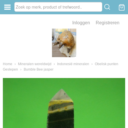
Inloggen
Registreren
ve zin .
eld van fossielen en mineralen
ssielen en mineralen
Home
›
Mineralen wereldwijd
›
Indonesië mineralen
›
Obelisk punten
Geslepen
›
Bumble Bee jasper
ienkaken