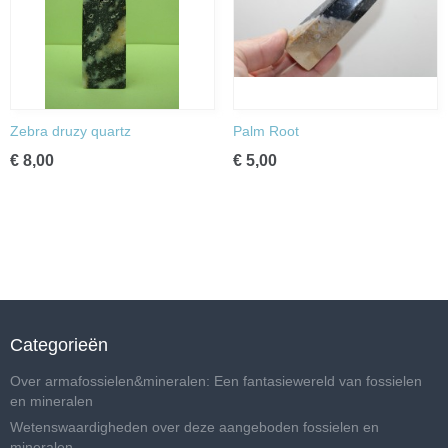
Zebra druzy quartz
Palm Root
€ 8,00
€ 5,00
Categorieën
Over armafossielen&mineralen: Een fantasiewereld van fossielen
en mineralen
Wetenswaardigheden over deze aangeboden fossielen en
mineralen