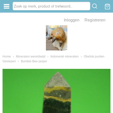
Inloggen
Registreren
ve zin .
eld van fossielen en mineralen
ssielen en mineralen
Home
›
Mineralen wereldwijd
›
Indonesië mineralen
›
Obelisk punten
Geslepen
›
Bumble Bee jasper
ienkaken