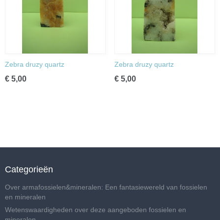
Zebra druzy quartz
Zebra druzy quartz
€ 5,00
€ 5,00
Categorieën
Over armafossielen&mineralen: Een fantasiewereld van fossielen
en mineralen
Wetenswaardigheden over deze aangeboden fossielen en
mineralen