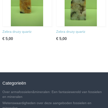
Zebra druzy quartz
Zebra druzy quartz
€ 5,00
€ 5,00
Categorieën
Over armafossielen&mineralen: Een fantasiewereld van fossielen
en mineralen
Wetenswaardigheden over deze aangeboden fossielen en
mineralen