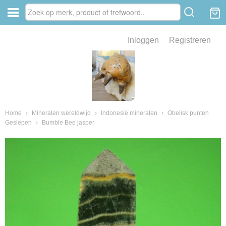
Inloggen
Registreren
ve zin .
eld van fossielen en mineralen
ssielen en mineralen
Home
›
Mineralen wereldwijd
›
Indonesië mineralen
›
Obelisk punten
Geslepen
›
Bumble Bee jasper
ienkaken