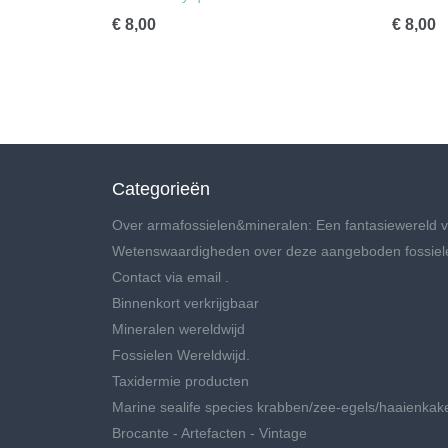
€ 8,00
€ 8,00
Categorieën
Over armafossielen&mineralen: Een fantasiewereld v
Wetenswaardigheden over deze aangeboden fossiel
Contact via email .
Binnenkort verkrijgbaar
Mineralen wereldwijd
Fossielen Wereldwijd.
Taxidermie producten
Marine sealife species krabben/zee-egels/haaienkak
Brocante - Artefacten - Vintage