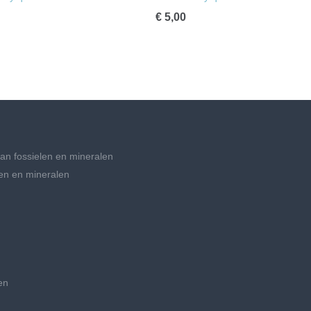
€ 5,00
an fossielen en mineralen
en en mineralen
en