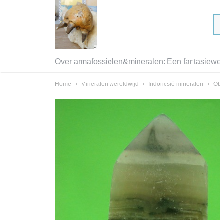
Over armafossielen&mineralen: Een fantasiewer
Home
›
Mineralen wereldwijd
›
Indonesië mineralen
›
Ob