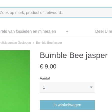
eld van fossielen en mineralen
+
Deel U me
elisk punten Geslepen
›
Bumble Bee jasper
Bumble Bee jasper
€ 9,00
Aantal
In winkelwagen