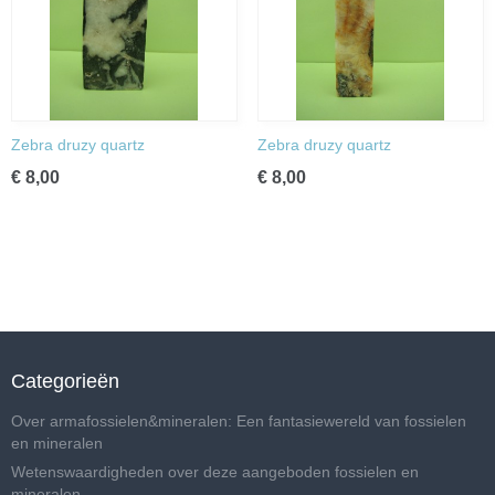
Zebra druzy quartz
Zebra druzy quartz
€ 8,00
€ 8,00
Categorieën
Over armafossielen&mineralen: Een fantasiewereld van fossielen
en mineralen
Wetenswaardigheden over deze aangeboden fossielen en
mineralen