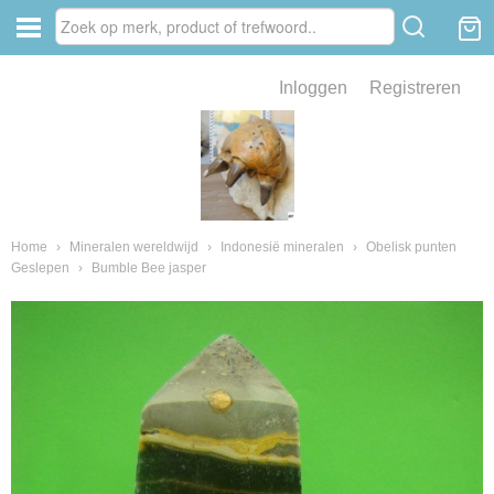
Inloggen
Registreren
ve zin .
eld van fossielen en mineralen
ssielen en mineralen
Home
›
Mineralen wereldwijd
›
Indonesië mineralen
›
Obelisk punten
Geslepen
›
Bumble Bee jasper
ienkaken