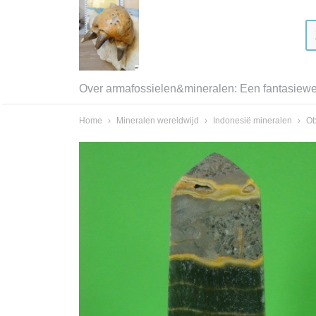
Over armafossielen&mineralen: Een fantasiewer
Home
›
Mineralen wereldwijd
›
Indonesië mineralen
›
Ob