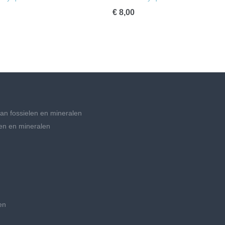
€ 8,00
an fossielen en mineralen
en en mineralen
en