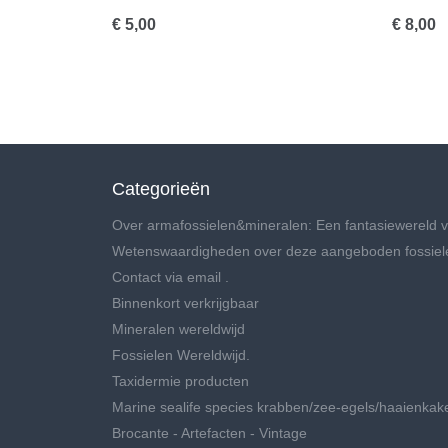
€ 5,00
€ 8,00
Categorieën
Over armafossielen&mineralen: Een fantasiewereld v
Wetenswaardigheden over deze aangeboden fossiel
Contact via email .
Binnenkort verkrijgbaar
Mineralen wereldwijd
Fossielen Wereldwijd.
Taxidermie producten
Marine sealife species krabben/zee-egels/haaienkak
Brocante - Artefacten - Vintage