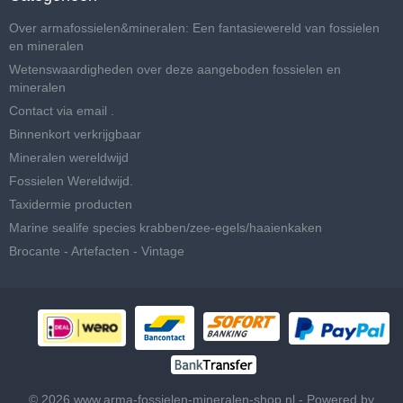
Over armafossielen&mineralen: Een fantasiewereld van fossielen
en mineralen
Wetenswaardigheden over deze aangeboden fossielen en
mineralen
Contact via email .
Binnenkort verkrijgbaar
Mineralen wereldwijd
Fossielen Wereldwijd.
Taxidermie producten
Marine sealife species krabben/zee-egels/haaienkaken
Brocante - Artefacten - Vintage
© 2026 www.arma-fossielen-mineralen-shop.nl - Powered by