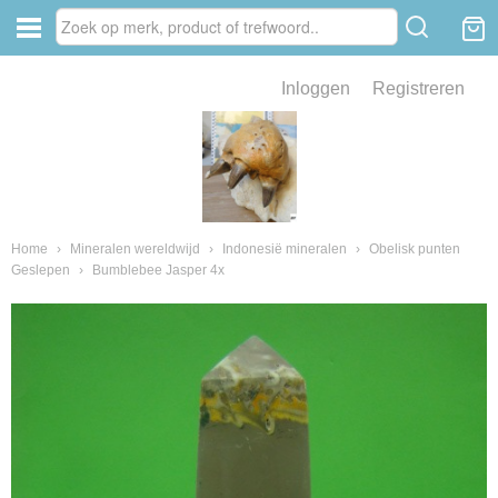
Inloggen
Registreren
ve zin .
eld van fossielen en mineralen
ssielen en mineralen
Home
›
Mineralen wereldwijd
›
Indonesië mineralen
›
Obelisk punten
Geslepen
›
Bumblebee Jasper 4x
ienkaken