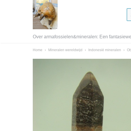
Over armafossielen&mineralen: Een fantasiewer
Home
›
Mineralen wereldwijd
›
Indonesië mineralen
›
Ob