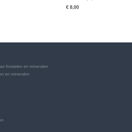
€ 8,00
an fossielen en mineralen
en en mineralen
en