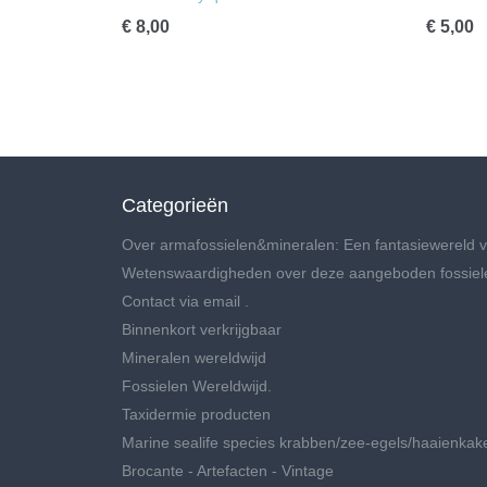
€ 8,00
€ 5,00
Categorieën
Over armafossielen&mineralen: Een fantasiewereld v
Wetenswaardigheden over deze aangeboden fossiel
Contact via email .
Binnenkort verkrijgbaar
Mineralen wereldwijd
Fossielen Wereldwijd.
Taxidermie producten
Marine sealife species krabben/zee-egels/haaienkak
Brocante - Artefacten - Vintage