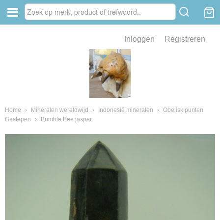
Inloggen
Registreren
ve zin .
eld van fossielen en mineralen
ssielen en mineralen
Home
›
Mineralen wereldwijd
›
Indonesië mineralen
›
Obelisk punten
Geslepen
›
Bumble Bee jasper
ienkaken