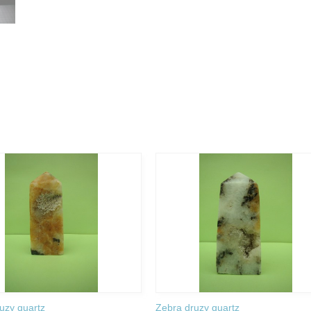
uzy quartz
Zebra druzy quartz