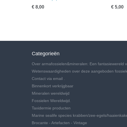
€ 8,00
€ 5,00
Categorieën
Over armafossielen&mineralen: Een fantasiewereld v
Wetenswaardigheden over deze aangeboden fossiel
Contact via email .
Binnenkort verkrijgbaar
Mineralen wereldwijd
Fossielen Wereldwijd.
Taxidermie producten
Marine sealife species krabben/zee-egels/haaienkak
Brocante - Artefacten - Vintage