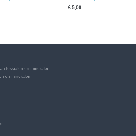
€ 5,00
an fossielen en mineralen
en en mineralen
en