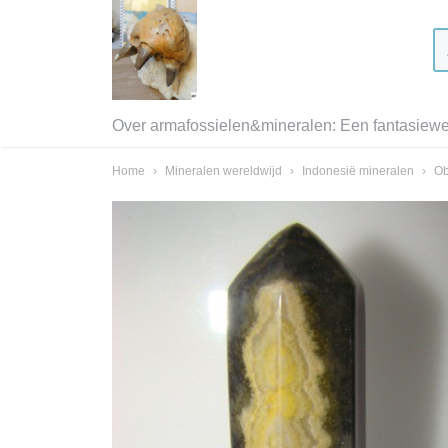
Over armafossielen&mineralen: Een fantasiewer
Home
›
Mineralen wereldwijd
›
Indonesië mineralen
›
Ob