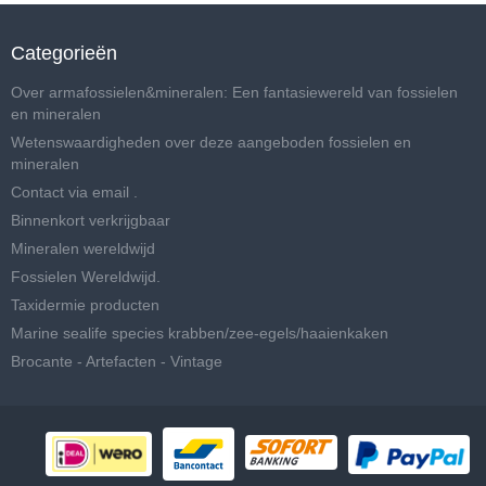
Categorieën
Over armafossielen&mineralen: Een fantasiewereld van fossielen
en mineralen
Wetenswaardigheden over deze aangeboden fossielen en
mineralen
Contact via email .
Binnenkort verkrijgbaar
Mineralen wereldwijd
Fossielen Wereldwijd.
Taxidermie producten
Marine sealife species krabben/zee-egels/haaienkaken
Brocante - Artefacten - Vintage