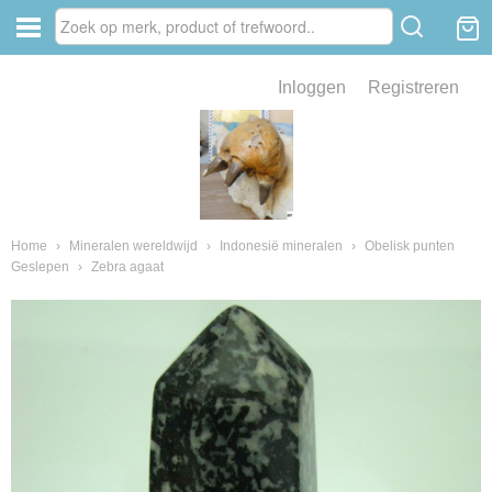
Inloggen
Registreren
ve zin .
eld van fossielen en mineralen
ssielen en mineralen
Home
›
Mineralen wereldwijd
›
Indonesië mineralen
›
Obelisk punten
Geslepen
›
Zebra agaat
ienkaken