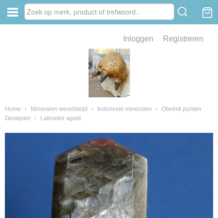
Inloggen
Registreren
ve zin .
eld van fossielen en mineralen
ssielen en mineralen
Home
›
Mineralen wereldwijd
›
Indonesië mineralen
›
Obelisk punten
Geslepen
›
Labrador agate
ienkaken