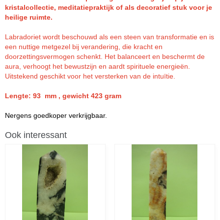
kristalcollectie, meditatiepraktijk of als decoratief stuk voor je
heilige ruimte.
Labradoriet wordt beschouwd als een steen van transformatie en is
een nuttige metgezel bij verandering, die kracht en
doorzettingsvermogen schenkt. Het balanceert en beschermt de
aura, verhoogt het bewustzijn en aardt spirituele energieën.
Uitstekend geschikt voor het versterken van de intuïtie.
Lengte: 93 mm , gewicht 423 gram
Nergens goedkoper verkrijgbaar.
Ook interessant