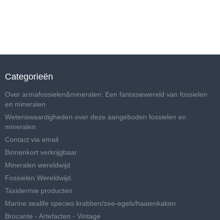
Categorieën
Over armafossielen&mineralen: Een fantasiewereld van fossielen
en mineralen
Wetenswaardigheden over deze aangeboden fossielen en
mineralen
Contact via email .
Binnenkort verkrijgbaar
Mineralen wereldwijd
Fossielen Wereldwijd.
Taxidermie producten
Marine sealife species krabben/zee-egels/haaienkaken
Brocante - Artefacten - Vintage