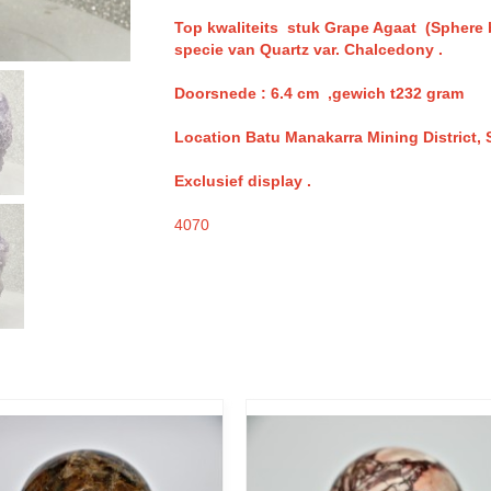
Top kwaliteits stuk
Grape Agaat (Sphere b
specie van Quartz var. Chalcedony .
Doorsnede : 6.4 cm ,gewich t232 gram
Location Batu Manakarra Mining District,
Exclusief display .
4070