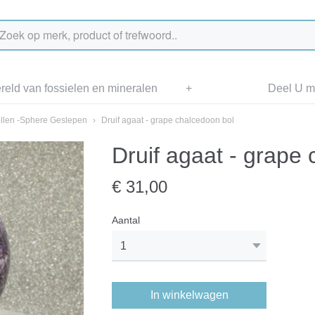
eld van fossielen en mineralen
+
Deel U me
llen -Sphere Geslepen
›
Druif agaat - grape chalcedoon bol
Druif agaat - grape
€ 31,00
Aantal
In winkelwagen