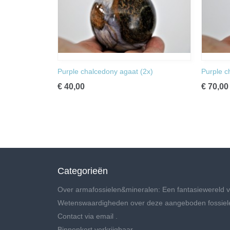
Purple chalcedony agaat (2x)
Purple c
€ 40,00
€ 70,00
Categorieën
Over armafossielen&mineralen: Een fantasiewereld v
Wetenswaardigheden over deze aangeboden fossiel
Contact via email .
Binnenkort verkrijgbaar