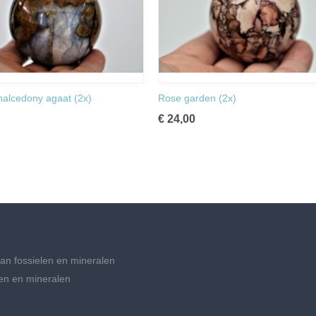
halcedony agaat (2x)
Rose garden (2x)
€ 24,00
an fossielen en mineralen
en en mineralen