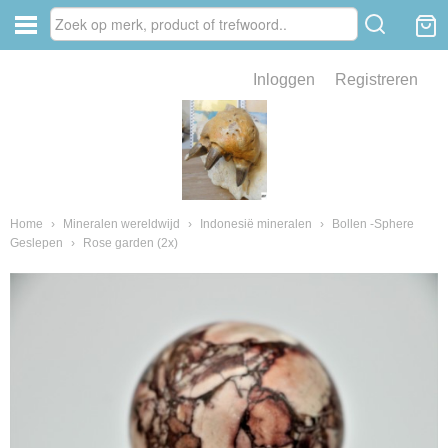
Inloggen
Registreren
ve zin .
eld van fossielen en mineralen
ssielen en mineralen
Home
›
Mineralen wereldwijd
›
Indonesië mineralen
›
Bollen -Sphere
Geslepen
›
Rose garden (2x)
ienkaken