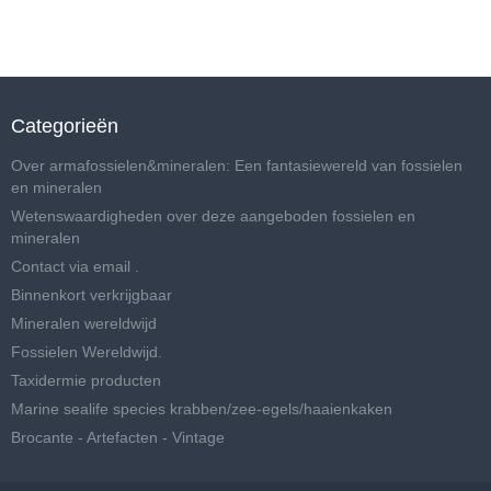
Categorieën
Over armafossielen&mineralen: Een fantasiewereld van fossielen
en mineralen
Wetenswaardigheden over deze aangeboden fossielen en
mineralen
Contact via email .
Binnenkort verkrijgbaar
Mineralen wereldwijd
Fossielen Wereldwijd.
Taxidermie producten
Marine sealife species krabben/zee-egels/haaienkaken
Brocante - Artefacten - Vintage