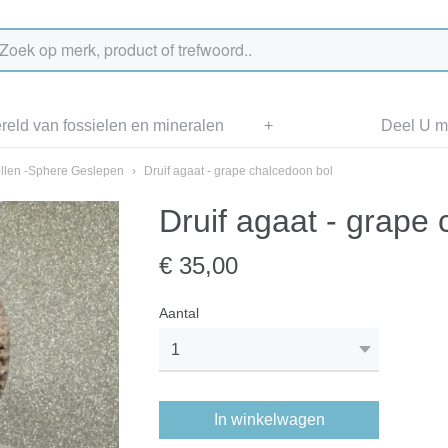
eld van fossielen en mineralen
+
Deel U me
llen -Sphere Geslepen
›
Druif agaat - grape chalcedoon bol
Druif agaat - grape
€ 35,00
Aantal
In winkelwagen