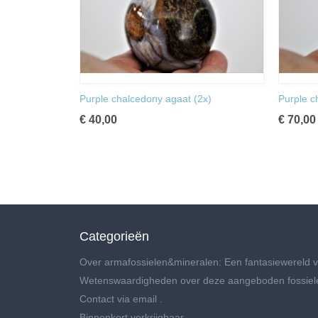
Purple chalcedony agaat (2x)
Purple c
€ 40,00
€ 70,00
Categorieën
Over armafossielen&mineralen: Een fantasiewereld v
Wetenswaardigheden over deze aangeboden fossiel
Contact via email .
Binnenkort verkrijgbaar