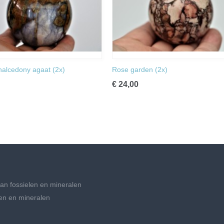
halcedony agaat (2x)
Rose garden (2x)
€ 24,00
an fossielen en mineralen
en en mineralen