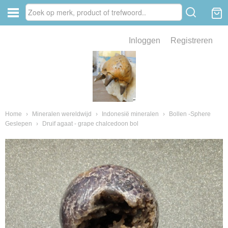
Inloggen
Registreren
ve zin .
eld van fossielen en mineralen
ssielen en mineralen
Home
›
Mineralen wereldwijd
›
Indonesië mineralen
›
Bollen -Sphere
Geslepen
›
Druif agaat - grape chalcedoon bol
ienkaken