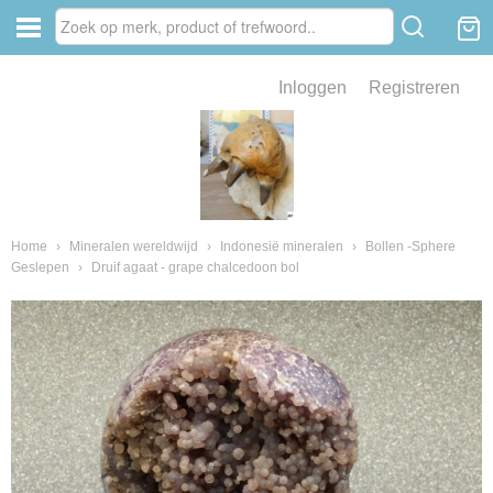
Inloggen
Registreren
ve zin .
eld van fossielen en mineralen
ssielen en mineralen
Home
›
Mineralen wereldwijd
›
Indonesië mineralen
›
Bollen -Sphere
Geslepen
›
Druif agaat - grape chalcedoon bol
ienkaken