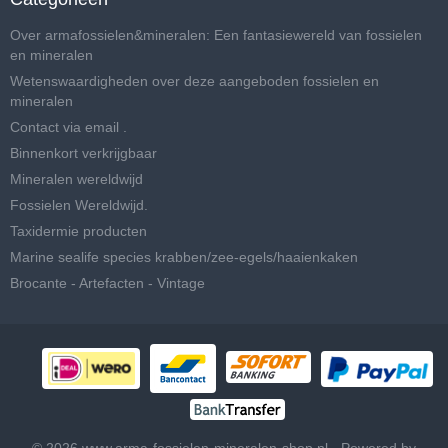
Over armafossielen&mineralen: Een fantasiewereld van fossielen
en mineralen
Wetenswaardigheden over deze aangeboden fossielen en
mineralen
Contact via email .
Binnenkort verkrijgbaar
Mineralen wereldwijd
Fossielen Wereldwijd.
Taxidermie producten
Marine sealife species krabben/zee-egels/haaienkaken
Brocante - Artefacten - Vintage