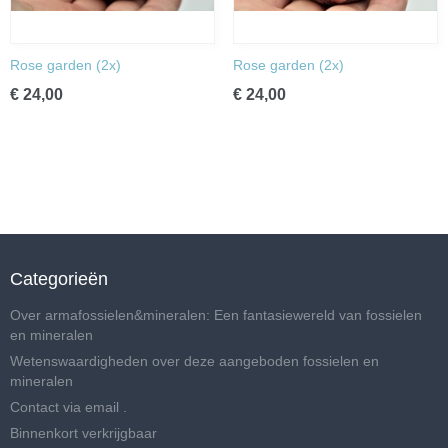
Rose garden (2x)
Rose garden (2x)
€ 24,00
€ 24,00
Categorieën
Over armafossielen&mineralen: Een fantasiewereld van fossielen
en mineralen
Wetenswaardigheden over deze aangeboden fossielen en
mineralen
Contact via email .
Binnenkort verkrijgbaar