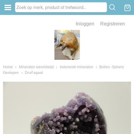
Inloggen
Registreren
ve zin .
eld van fossielen en mineralen
ssielen en mineralen
Home
›
Mineralen wereldwijd
›
Indonesië mineralen
›
Bollen -Sphere
Geslepen
›
Druif agaat
ienkaken