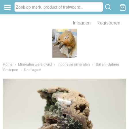
Inloggen
Registreren
ve zin .
eld van fossielen en mineralen
ssielen en mineralen
Home
›
Mineralen wereldwijd
›
Indonesië mineralen
›
Bollen -Sphere
Geslepen
›
Druif agaat
ienkaken