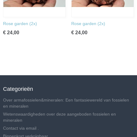
Rose garden (2x)
Rose garden (2x)
€ 24,00
€ 24,00
Categorieën
Over armafossielen&mineralen: Een fantasiewereld van fossielen
en mineralen
Wetenswaardigheden over deze aangeboden fossielen en
mineralen
Contact via email .
Binnenkort verkrijgbaar