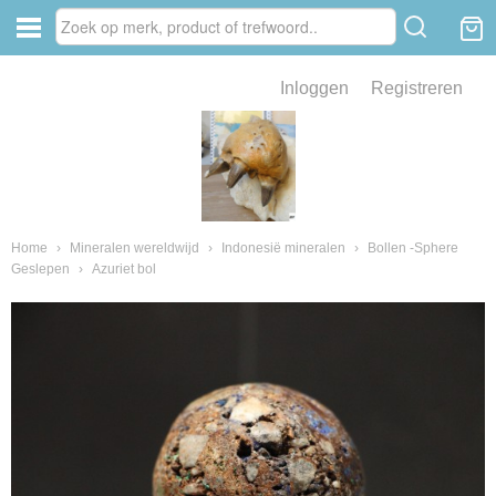
Inloggen
Registreren
ve zin .
eld van fossielen en mineralen
ssielen en mineralen
Home
›
Mineralen wereldwijd
›
Indonesië mineralen
›
Bollen -Sphere
Geslepen
›
Azuriet bol
ienkaken