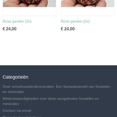
Rose garden (2x)
Rose garden (2x)
€ 24,00
€ 24,00
Categorieën
Over armafossielen&mineralen: Een fantasiewereld van fossielen
en mineralen
Wetenswaardigheden over deze aangeboden fossielen en
mineralen
Contact via email .