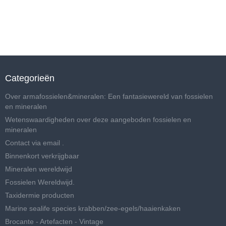
Categorieën
Over armafossielen&mineralen: Een fantasiewereld van fossielen
en mineralen
Wetenswaardigheden over deze aangeboden fossielen en
mineralen
Contact via email .
Binnenkort verkrijgbaar
Mineralen wereldwijd
Fossielen Wereldwijd.
Taxidermie producten
Marine sealife species krabben/zee-egels/haaienkaken
Brocante - Artefacten - Vintage