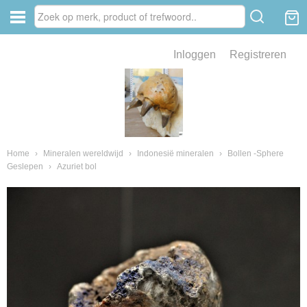
Inloggen
Registreren
ve zin .
eld van fossielen en mineralen
ssielen en mineralen
Home
›
Mineralen wereldwijd
›
Indonesië mineralen
›
Bollen -Sphere
Geslepen
›
Azuriet bol
ienkaken