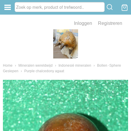
Inloggen
Registreren
ve zin .
eld van fossielen en mineralen
ssielen en mineralen
Home
›
Mineralen wereldwijd
›
Indonesië mineralen
›
Bollen -Sphere
Geslepen
›
Purple chalcedony agaat
ienkaken