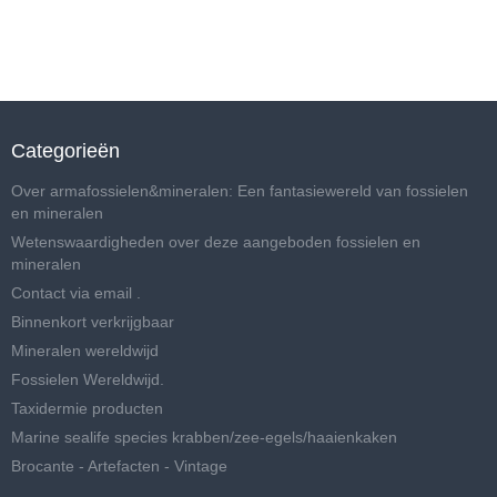
Categorieën
Over armafossielen&mineralen: Een fantasiewereld van fossielen
en mineralen
Wetenswaardigheden over deze aangeboden fossielen en
mineralen
Contact via email .
Binnenkort verkrijgbaar
Mineralen wereldwijd
Fossielen Wereldwijd.
Taxidermie producten
Marine sealife species krabben/zee-egels/haaienkaken
Brocante - Artefacten - Vintage