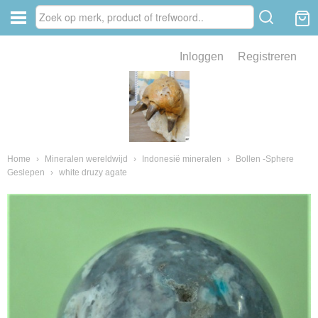
Inloggen
Registreren
ve zin .
eld van fossielen en mineralen
ssielen en mineralen
Home
›
Mineralen wereldwijd
›
Indonesië mineralen
›
Bollen -Sphere
Geslepen
›
white druzy agate
ienkaken