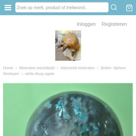
Inloggen
Registreren
ve zin .
eld van fossielen en mineralen
ssielen en mineralen
Home
›
Mineralen wereldwijd
›
Indonesië mineralen
›
Bollen -Sphere
Geslepen
›
white druzy agate
ienkaken