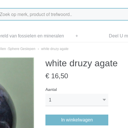
eld van fossielen en mineralen
+
Deel U me
llen -Sphere Geslepen
›
white druzy agate
white druzy agate
€ 16,50
Aantal
In winkelwagen