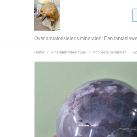
Over armafossielen&mineralen: Een fantasiewer
Home
›
Mineralen wereldwijd
›
Indonesië mineralen
›
Bo