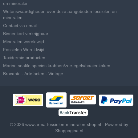
en mineralen
Wetenswaardigheden over deze aangeboden fossielen en
mineralen
Contact via email .
Binnenkort verkrijgbaar
Mineralen wereldwijd
Fossielen Wereldwijd.
Taxidermie producten
Marine sealife species krabben/zee-egels/haaienkaken
Brocante - Artefacten - Vintage
© 2026 www.arma-fossielen-mineralen-shop.nl - Powered by
Shoppagina.nl