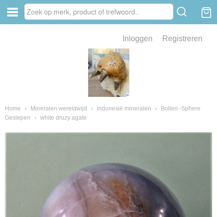
Inloggen
Registreren
ve zin .
eld van fossielen en mineralen
ssielen en mineralen
Home
›
Mineralen wereldwijd
›
Indonesië mineralen
›
Bollen -Sphere
Geslepen
›
white druzy agate
ienkaken