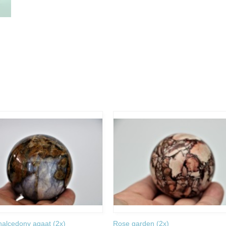
halcedony agaat (2x)
Rose garden (2x)