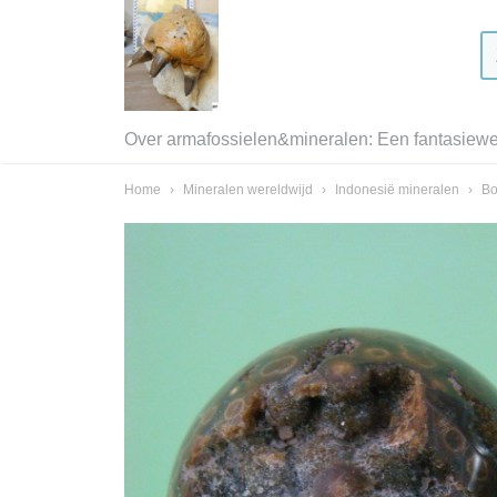
Over armafossielen&mineralen: Een fantasiewer
Home
›
Mineralen wereldwijd
›
Indonesië mineralen
›
Bo