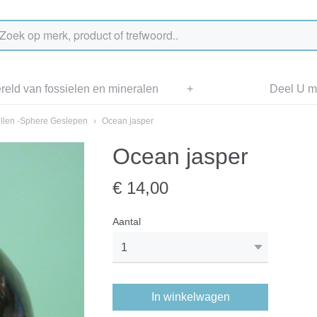
eld van fossielen en mineralen
+
Deel U me
llen -Sphere Geslepen
›
Ocean jasper
Ocean jasper
€ 14,00
Aantal
In winkelwagen