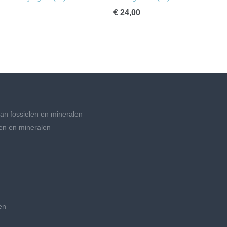
€ 24,00
an fossielen en mineralen
en en mineralen
en