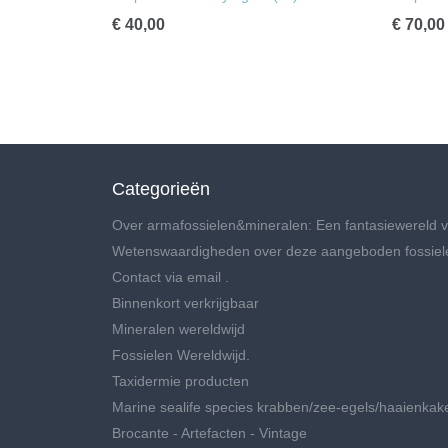
€ 40,00
€ 70,00
Categorieën
Over armafossielen&mineralen: Een fantasiewereld v
Wetenswaardigheden over deze aangeboden fossiel
Contact via email .
Binnenkort verkrijgbaar
Mineralen wereldwijd
Fossielen Wereldwijd.
Taxidermie producten
Marine sealife species krabben/zee-egels/haaienkak
Brocante - Artefacten - Vintage