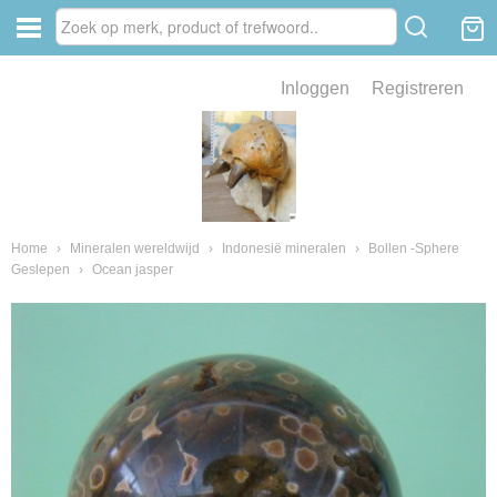
Inloggen
Registreren
ve zin .
eld van fossielen en mineralen
ssielen en mineralen
Home
›
Mineralen wereldwijd
›
Indonesië mineralen
›
Bollen -Sphere
Geslepen
›
Ocean jasper
ienkaken