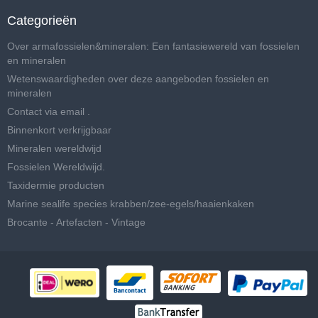
Categorieën
Over armafossielen&mineralen: Een fantasiewereld van fossielen
en mineralen
Wetenswaardigheden over deze aangeboden fossielen en
mineralen
Contact via email .
Binnenkort verkrijgbaar
Mineralen wereldwijd
Fossielen Wereldwijd.
Taxidermie producten
Marine sealife species krabben/zee-egels/haaienkaken
Brocante - Artefacten - Vintage