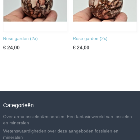
Rose garden (2x)
Rose garden (2x)
€ 24,00
€ 24,00
Categorieën
Over armafossielen&mineralen: Een fantasiewereld van fossielen
en mineralen
Wetenswaardigheden over deze aangeboden fossielen en
mineralen