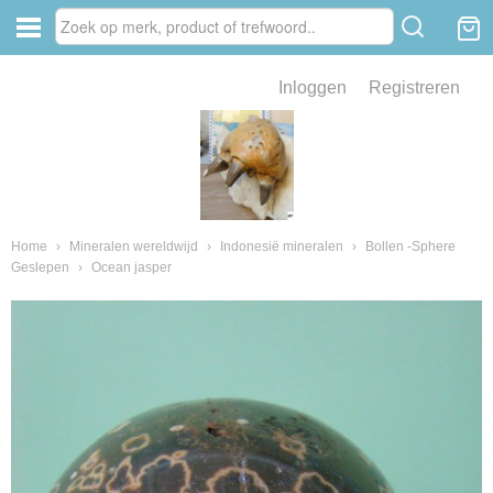
Inloggen
Registreren
ve zin .
eld van fossielen en mineralen
ssielen en mineralen
Home
›
Mineralen wereldwijd
›
Indonesië mineralen
›
Bollen -Sphere
Geslepen
›
Ocean jasper
ienkaken