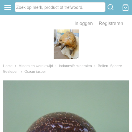
Inloggen
Registreren
ve zin .
eld van fossielen en mineralen
ssielen en mineralen
Home
›
Mineralen wereldwijd
›
Indonesië mineralen
›
Bollen -Sphere
Geslepen
›
Ocean jasper
ienkaken