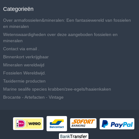
Categorieën
Over armafossielen&mineralen: Een fantasiewereld van fossielen
en mineralen
Wetenswaardigheden over deze aangeboden fossielen en
mineralen
Contact via email .
Binnenkort verkrijgbaar
Mineralen wereldwijd
Fossielen Wereldwijd.
Taxidermie producten
Marine sealife species krabben/zee-egels/haaienkaken
Brocante - Artefacten - Vintage