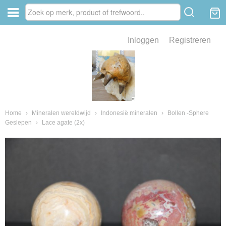
Inloggen
Registreren
ve zin .
eld van fossielen en mineralen
ssielen en mineralen
Home
›
Mineralen wereldwijd
›
Indonesië mineralen
›
Bollen -Sphere
Geslepen
›
Lace agate (2x)
ienkaken