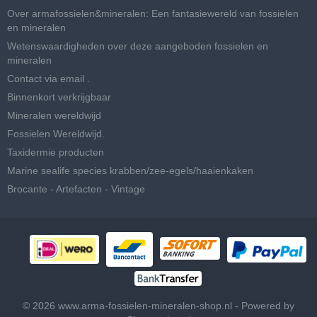
Over armafossielen&mineralen: Een fantasiewereld van fossielen
en mineralen
Wetenswaardigheden over deze aangeboden fossielen en
mineralen
Contact via email .
Binnenkort verkrijgbaar
Mineralen wereldwijd
Fossielen Wereldwijd.
Taxidermie producten
Marine sealife species krabben/zee-egels/haaienkaken
Brocante - Artefacten - Vintage
© 2026 www.arma-fossielen-mineralen-shop.nl - Powered by