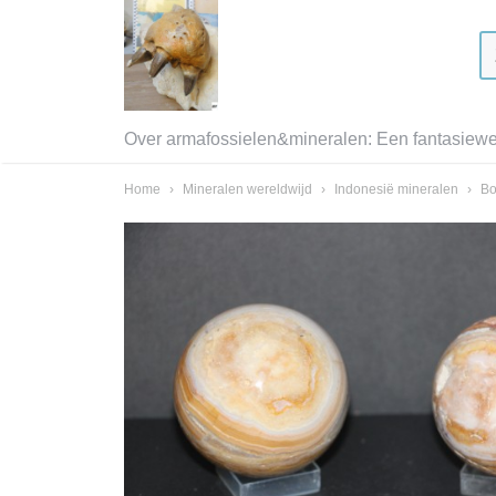
Over armafossielen&mineralen: Een fantasiewer
Home
›
Mineralen wereldwijd
›
Indonesië mineralen
›
Bo