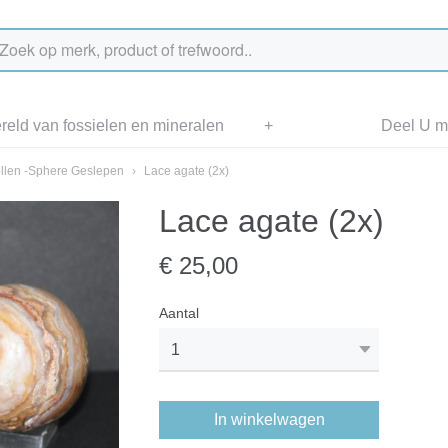
eld van fossielen en mineralen
+
Deel U me
llen -Sphere Geslepen
›
Lace agate (2x)
Lace agate (2x)
€ 25,00
Aantal
In winkelwagen