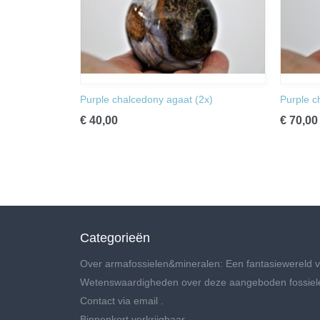
Purple chalcedony agaat (2x)
Purple c
€ 40,00
€ 70,00
Categorieën
Over armafossielen&mineralen: Een fantasiewereld v
Wetenswaardigheden over deze aangeboden fossiel
Contact via email .
Binnenkort verkrijgbaar