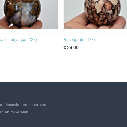
halcedony agaat (2x)
Rose garden (2x)
€ 24,00
an fossielen en mineralen
en en mineralen