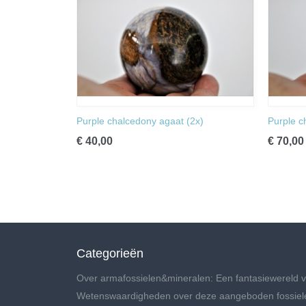
Purple chalcedony agaat (2x)
Purple c
€ 40,00
€ 70,00
Categorieën
Over armafossielen&mineralen: Een fantasiewereld v
Wetenswaardigheden over deze aangeboden fossiel