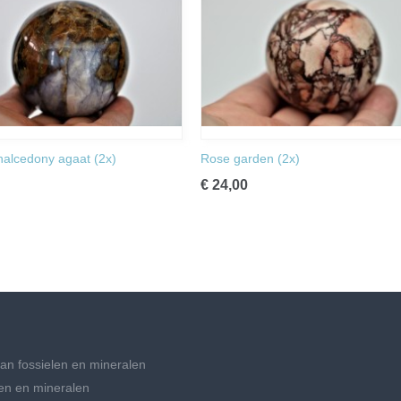
halcedony agaat (2x)
Rose garden (2x)
€ 24,00
an fossielen en mineralen
en en mineralen