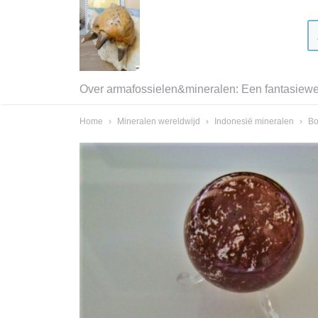
Over armafossielen&mineralen: Een fantasiewer
Home
›
Mineralen wereldwijd
›
Indonesië mineralen
›
Bo