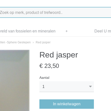
eld van fossielen en mineralen
+
Deel U me
llen -Sphere Geslepen
›
Red jasper
Red jasper
€ 23,50
Aantal
In winkelwagen