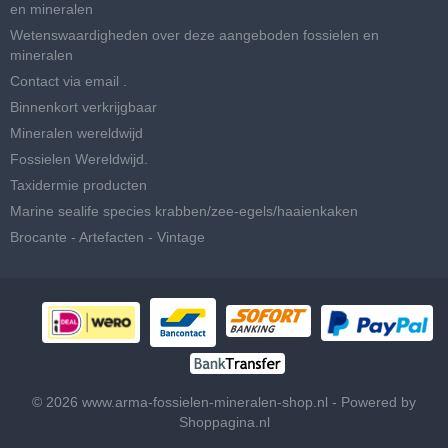
en mineralen
Wetenswaardigheden over deze aangeboden fossielen en
mineralen
Contact via email .
Binnenkort verkrijgbaar
Mineralen wereldwijd
Fossielen Wereldwijd.
Taxidermie producten
Marine sealife species krabben/zee-egels/haaienkaken
Brocante - Artefacten - Vintage
© 2026 www.arma-fossielen-mineralen-shop.nl - Powered by
Shoppagina.nl