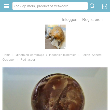
Inloggen
Registreren
ve zin .
eld van fossielen en mineralen
ssielen en mineralen
Home
›
Mineralen wereldwijd
›
Indonesië mineralen
›
Bollen -Sphere
Geslepen
›
Red jasper
ienkaken