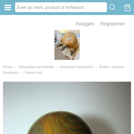
Inloggen
Registreren
ve zin .
eld van fossielen en mineralen
ssielen en mineralen
Home
›
Mineralen wereldwijd
›
Indonesië mineralen
›
Bollen -Sphere
Geslepen
›
Flame root
ienkaken