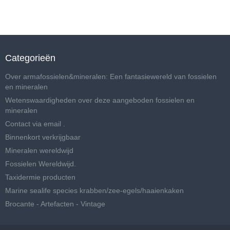
Categorieën
Over armafossielen&mineralen: Een fantasiewereld van fossielen
en mineralen
Wetenswaardigheden over deze aangeboden fossielen en
mineralen
Contact via email .
Binnenkort verkrijgbaar
Mineralen wereldwijd
Fossielen Wereldwijd.
Taxidermie producten
Marine sealife species krabben/zee-egels/haaienkaken
Brocante - Artefacten - Vintage