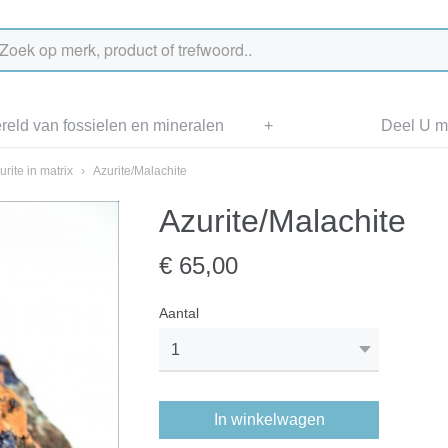
eld van fossielen en mineralen
+
Deel U me
urite in matrix
›
Azurite/Malachite
Azurite/Malachite
€ 65,00
Aantal
In winkelwagen