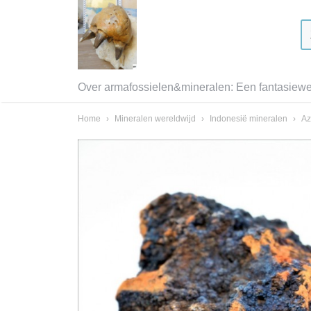
Over armafossielen&mineralen: Een fantasiewer
Home
›
Mineralen wereldwijd
›
Indonesië mineralen
›
Az