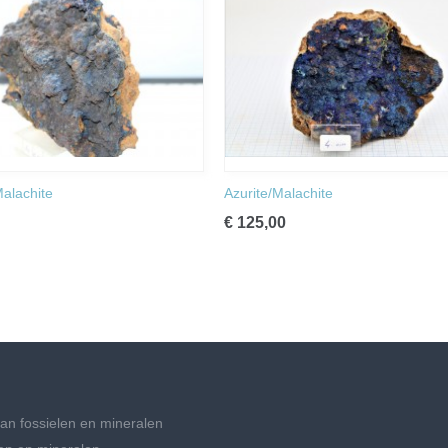
Malachite
Azurite/Malachite
€ 125,00
an fossielen en mineralen