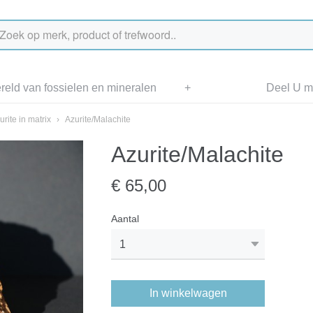
eld van fossielen en mineralen
+
Deel U me
urite in matrix
›
Azurite/Malachite
Azurite/Malachite
€ 65,00
Aantal
In winkelwagen