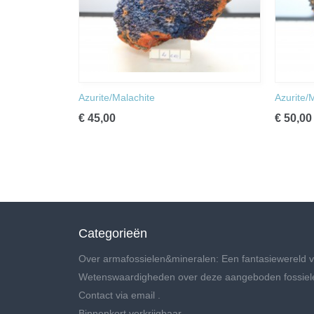
Azurite/Malachite
Azurite/
€ 45,00
€ 50,00
Categorieën
Over armafossielen&mineralen: Een fantasiewereld v
Wetenswaardigheden over deze aangeboden fossiel
Contact via email .
Binnenkort verkrijgbaar