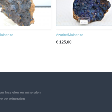
Malachite
Azurite/Malachite
€ 125,00
an fossielen en mineralen
en en mineralen