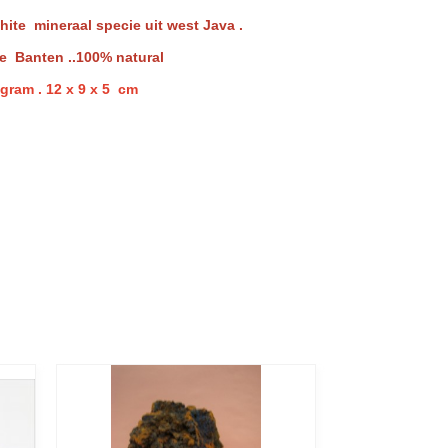
hite mineraal specie uit west Java .
e Banten ..100% natural
 gram . 12 x 9 x 5 cm