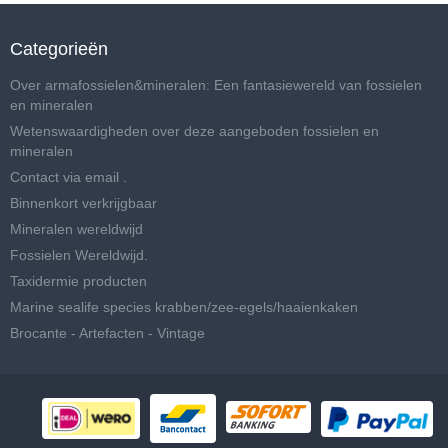
Categorieën
Over armafossielen&mineralen: Een fantasiewereld van fossielen
en mineralen
Wetenswaardigheden over deze aangeboden fossielen en
mineralen
Contact via email .
Binnenkort verkrijgbaar
Mineralen wereldwijd
Fossielen Wereldwijd.
Taxidermie producten
Marine sealife species krabben/zee-egels/haaienkaken
Brocante - Artefacten - Vintage