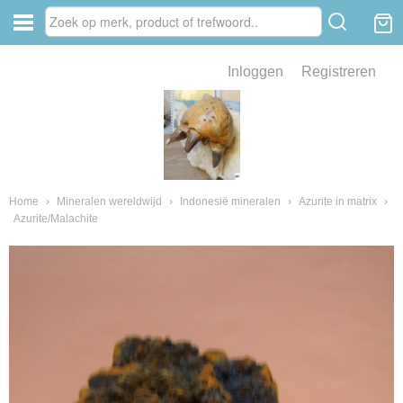
Inloggen
Registreren
ve zin .
eld van fossielen en mineralen
ssielen en mineralen
Home
›
Mineralen wereldwijd
›
Indonesië mineralen
›
Azurite in matrix
›
Azurite/Malachite
ienkaken