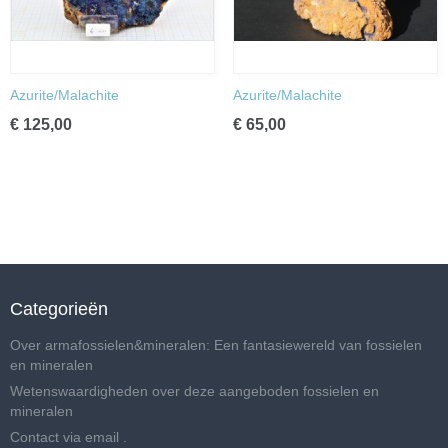
Azurite/Malachite
Azurite/Malachite
€ 125,00
€ 65,00
Categorieën
Over armafossielen&mineralen: Een fantasiewereld van fossielen
en mineralen
Wetenswaardigheden over deze aangeboden fossielen en
mineralen
Contact via email .