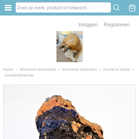
Inloggen
Registreren
ve zin .
eld van fossielen en mineralen
ssielen en mineralen
Home
›
Mineralen wereldwijd
›
Indonesië mineralen
›
Azurite in matrix
›
Azurite/Malachite
ienkaken